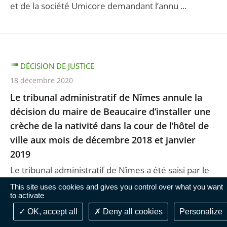
et de la société Umicore demandant l’annu ...
DÉCISION DE JUSTICE
18 décembre 2020
Le tribunal administratif de Nîmes annule la
décision du maire de Beaucaire d’installer une
crèche de la nativité dans la cour de l’hôtel de
ville aux mois de décembre 2018 et janvier
2019
Le tribunal administratif de Nîmes a été saisi par le
préfet du Gard d’un déféré demandant l’annulation
This site uses cookies and gives you control over what you want
to activate
de la décision du maire de la commune de B ...
OK, accept all
Deny all cookies
Personalize